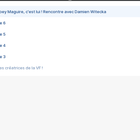
bey Maguire, c'est lui ! Rencontre avec Damien Witecka
e 6
e 5
e 4
e 3
s créatrices de la VF !
e 2
e 1
e Mektoub My Love arrive enfin ! Rencontre avec Shaïn Boumedine et Sal
i : après Toni en famille
elle réalise le bouleversant Dites lui que je l'aime
ais ! Rencontre autour de Vie privée de Rebecca Zlotowski