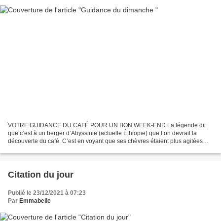
́VOTRE GUIDANCE DU CAFÉ POUR UN BON WEEK-END La légende dit
que c’est à un berger d’Abyssinie (actuelle Éthiopie) que l’on devrait la
découverte du café. C’est en voyant que ses chèvres étaient plus agitées
que d’habitude après avoir ingéré les fruits...
Citation du jour
Publié le 23/12/2021 à 07:23
Par
Emmabelle